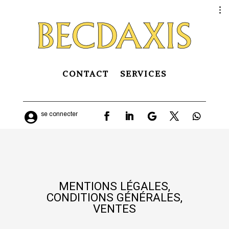
Page d’accueil
Nos services
Nous contactez
CONTACT
SERVICES

se connecter
Confidentialité, Infos
Se connecter (Cloud)
Lang
MENTIONS LÉGALES,
CONDITIONS GÉNÉRALES,
VENTES