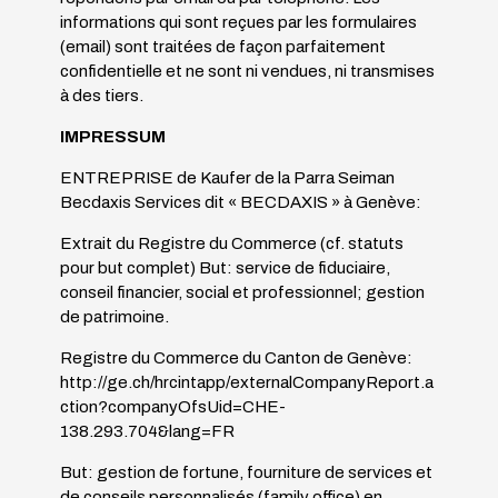
informations qui sont reçues par les formulaires
(email) sont traitées de façon parfaitement
confidentielle et ne sont ni vendues, ni transmises
à des tiers.
IMPRESSUM
ENTREPRISE de Kaufer de la Parra Seiman
Becdaxis Services dit « BECDAXIS » à Genève:
Extrait du Registre du Commerce (cf. statuts
pour but complet) But: service de fiduciaire,
conseil financier, social et professionnel; gestion
de patrimoine.
Registre du Commerce du Canton de Genève:
http://ge.ch/hrcintapp/externalCompanyReport.a
ction?companyOfsUid=CHE-
138.293.704&lang=FR
But: gestion de fortune, fourniture de services et
de conseils personnalisés (family office) en